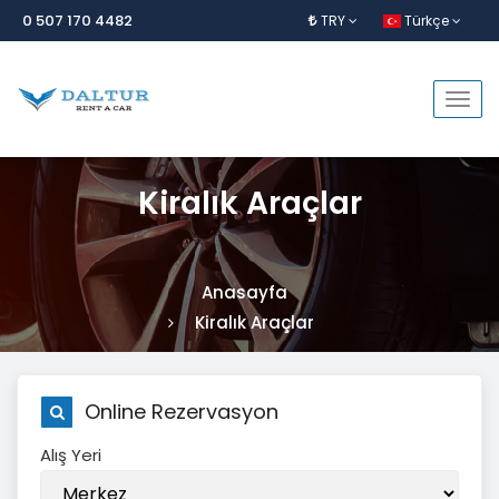
0 507 170 4482
TRY
Türkçe
Togg
navi
Kiralık Araçlar
Anasayfa
Kiralık Araçlar
Online Rezervasyon
Alış Yeri