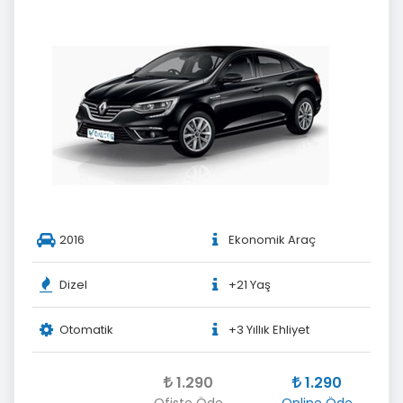
2016
Ekonomik Araç
Dizel
+21 Yaş
Otomatik
+3 Yıllık Ehliyet
1.290
1.290